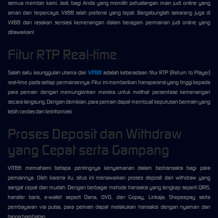
semua member kami. Jadi, bagi Anda yang memilih petualangan main judi online yang
aman dan terpercaya, Vit88 ialah prefensi yang tepat. Bergabunglah sekarang juga di
Vit88 dan rasakan sensasi kemenangan dalam beragam permainan judi online yang
ditawarkan!
Fitur RTP Real-time
Salah satu keunggulan utama dari
VIT88
adalah keberadaan fitur RTP (Return to Player)
real-time pada setiap permainannya. Fitur ini memberikan transparansi yang tinggi kepada
para pemain dengan memungkinkan mereka untuk melihat persentase kemenangan
secara langsung. Dengan demikian, para pemain dapat membuat keputusan bermain yang
lebih cerdas dan terinformasi.
Proses Deposit dan Withdraw
yang Cepat serta Gampang
VIT88 memahami betapa pentingnya kenyamanan dalam bertransaksi bagi para
pemainnya. Oleh karena itu, situs ini menawarkan proses deposit dan withdraw yang
sangat cepat dan mudah. Dengan berbagai metode transaksi yang lengkap seperti QRIS,
transfer bank, e-wallet seperti Dana, OVO, dan Gopay, Linkaja, Shopeepay serta
pembayaran via pulsa, para pemain dapat melakukan transaksi dengan nyaman dan
tanpa hambatan.