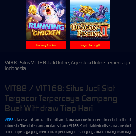
Running Chicken
Dragon Fishing II
Vit88 : Situs Vit168 Judi Online, Agen Judi Online Terpercaya
Indonesia
VIT88 / VIT168: Situs Judi Slot
Tergacor Terpercaya Gampang
Buat Withdraw Tiap Hari
VIT88
ialah satu di antara situs pilihan utama para pecinta permainan judi online di
Indonesia. Dikenal dengan nama lain sebagai Vit168, Kami telah terbukti sebagai agen judi
online terpercaya yang memberikan petualangan main yang aman serta nyaman bagi