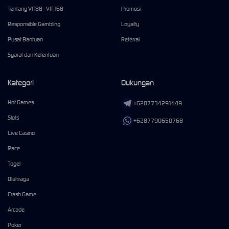
Tentang VIT88 - VIT168
Promosi
Responsible Gambling
Loyalty
Pusat Bantuan
Referral
Syarat dan Ketentuan
Kategori
Dukungan
Hot Games
+6287734291449
Slots
+6287790650768
Live Casino
Race
Togel
Olahraga
Crash Game
Arcade
Poker