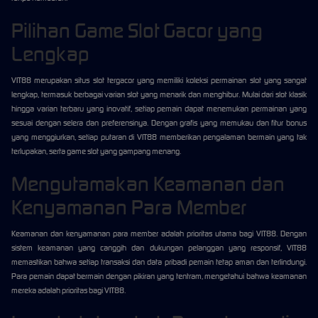
Pilihan Game Slot Gacor yang
Lengkap
VIT88 merupakan situs slot tergacor yang memiliki koleksi permainan slot yang sangat
lengkap, termasuk berbagai varian slot yang menarik dan menghibur. Mulai dari slot klasik
hingga varian terbaru yang inovatif, setiap pemain dapat menemukan permainan yang
sesuai dengan selera dan preferensinya. Dengan grafis yang memukau dan fitur bonus
yang menggiurkan, setiap putaran di VIT88 memberikan pengalaman bermain yang tak
terlupakan, serta game slot yang gampang menang.
Mengutamakan Keamanan dan
Kenyamanan Para Member
Keamanan dan kenyamanan para member adalah prioritas utama bagi VIT88. Dengan
sistem keamanan yang canggih dan dukungan pelanggan yang responsif, VIT88
memastikan bahwa setiap transaksi dan data pribadi pemain tetap aman dan terlindungi.
Para pemain dapat bermain dengan pikiran yang tentram, mengetahui bahwa keamanan
mereka adalah prioritas bagi VIT88.