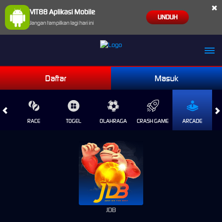
×
VIT88 Aplikasi Mobile
UNDUH
Jangan tampilkan lagi hari ini
Daftar
Masuk
SINO
RACE
TOGEL
OLAHRAGA
CRASH GAME
ARCADE
JDB