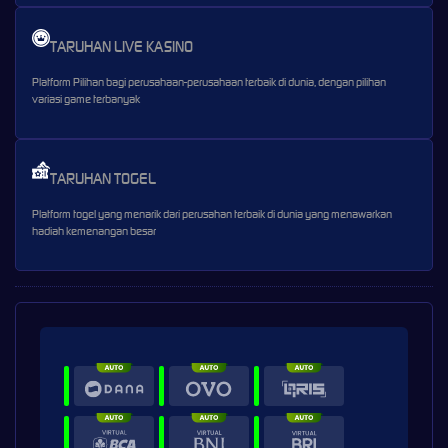
TARUHAN LIVE KASINO
Platform Pilihan bagi perusahaan-perusahaan terbaik di dunia, dengan pilihan
variasi game terbanyak
TARUHAN TOGEL
Platform togel yang menarik dari perusahan terbaik di dunia yang menawarkan
hadiah kemenangan besar