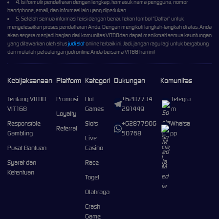
4. Isi formulir pendaftaran dengan lengkap, termasuk nama pengguna, nomor
handphone, email, dan informasi lain yang diperlukan.
5. Setelah semua informasi terisi dengan benar, tekan tombol "Daftar" untuk
menyelesaikan proses pendaftaran Anda. Dengan mengikuti langkah-langkah di atas, Anda
akan segera menjadi bagian dari komunitas VIT88dan dapat menikmati semua keuntungan
yang ditawarkan oleh situs
judi slot
online terbaik ini. Jadi, jangan ragu lagi untuk bergabung
dan mulailah petualangan judi online Anda bersama VIT88 hari ini!
Kebijaksanaan
Platform
Kategori
Dukungan
Komunitas
Tentang VIT88 -
Promosi
Hot
+6287734
Telegra
VIT168
Games
291449
m
Loyalty
Responsible
Slots
+62877906
Whatsa
Referral
Gambling
50768
pp
Live
Pusat Bantuan
Casino
Syarat dan
Race
Ketentuan
Togel
Olahraga
Crash
Game