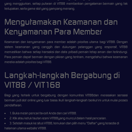
yang menggiurkan, setiap putaran di VIT88 memberikan pengalaman bermain yang tak
terlupakan, serta game slot yang gampang menang.
Mengutamakan Keamanan dan
Kenyamanan Para Member
Keamanan dan kenyamanan para member adalah prioritas utama bagi VIT88. Dengan
sistem keamanan yang canggih dan dukungan pelanggan yang responsif, VIT88
memastikan bahwa setiap transaksi dan data pribadi pemain tetap aman dan terlindungi.
Para pemain dapat bermain dengan pikiran yang tentram, mengetahui bahwa keamanan
mereka adalah prioritas bagi VIT88.
Langkah-langkah Bergabung di
VIT88 / VIT168
Bagi yang tertarik untuk bergabung dengan komunitas VIT88dan merasakan sensasi
bermain judi slot online yang luar biasa. Ikuti langkah-langkah berikut ini untuk mulai proses
pendaftaran.
1. Buka mesin pencari favorit Anda dan cari VIT88.
2. Klik atau ketuk tautan resmi VIT88yang muncul dalam hasil pencarian.
3. Setelah masuk ke situs VIT88, temukan dan pilih menu "Daftar" yang tersedia di
halaman utama website VIT88.