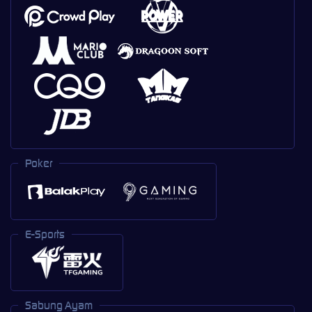
Poker
E-Sports
Sabung Ayam