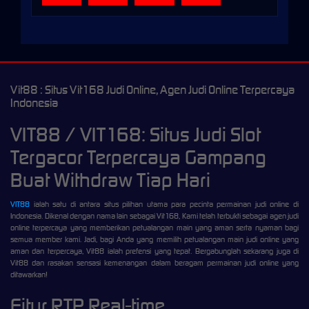
Vit88 : Situs Vit168 Judi Online, Agen Judi Online Terpercaya
Indonesia
VIT88 / VIT168: Situs Judi Slot
Tergacor Terpercaya Gampang
Buat Withdraw Tiap Hari
VIT88
ialah satu di antara situs pilihan utama para pecinta permainan judi online di
Indonesia. Dikenal dengan nama lain sebagai Vit168, Kami telah terbukti sebagai agen judi
online terpercaya yang memberikan petualangan main yang aman serta nyaman bagi
semua member kami. Jadi, bagi Anda yang memilih petualangan main judi online yang
aman dan terpercaya, Vit88 ialah prefensi yang tepat. Bergabunglah sekarang juga di
Vit88 dan rasakan sensasi kemenangan dalam beragam permainan judi online yang
ditawarkan!
Fitur RTP Real-time