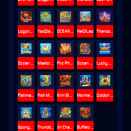
Legend of the phoenix
YaoQianShu
OCEAN MONSTER 2
HaiDiLao
Thanos Avengers
Ocean Paradise
Master Of The Deep
Fire Phoenix
Ocean King 3
Lucky Fishing
Fishman Wharf
Fish Music World
Kirin Storm
Mermaids-6s
Golden Legend Plus
Spongebob
Thunder Dragon
Jin Chan Bu Yu
Buffalo thunder