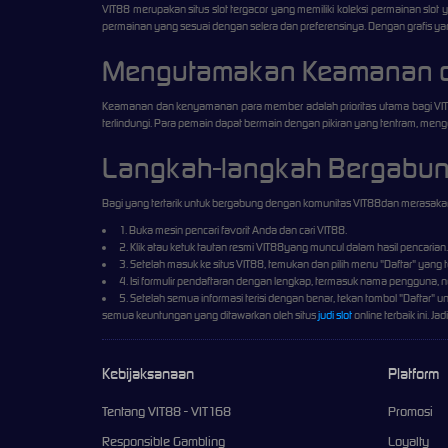
VIT88 merupakan situs slot tergacor yang memiliki koleksi permainan slot 
permainan yang sesuai dengan selera dan preferensinya. Dengan grafis y
Mengutamakan Keamanan d
Keamanan dan kenyamanan para member adalah prioritas utama bagi VIT
terlindungi. Para pemain dapat bermain dengan pikiran yang tentram, men
Langkah-langkah Bergabung
Bagi yang tertarik untuk bergabung dengan komunitas VIT88dan merasakan sen
1. Buka mesin pencari favorit Anda dan cari VIT88.
2. Klik atau ketuk tautan resmi VIT88yang muncul dalam hasil pencarian.
3. Setelah masuk ke situs VIT88, temukan dan pilih menu "Daftar" yang 
4. Isi formulir pendaftaran dengan lengkap, termasuk nama pengguna, n
5. Setelah semua informasi terisi dengan benar, tekan tombol "Daftar
semua keuntungan yang ditawarkan oleh situs
judi slot
online terbaik ini. J
Kebijaksanaan
Platform
Tentang VIT88 - VIT168
Promosi
Responsible Gambling
Loyalty