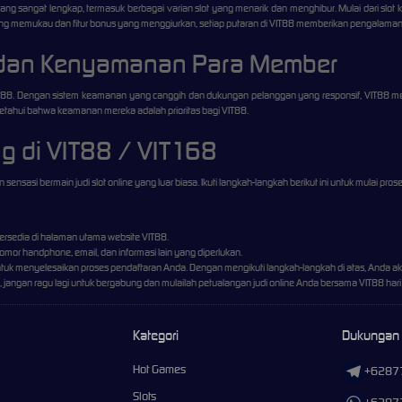
yang sangat lengkap, termasuk berbagai varian slot yang menarik dan menghibur. Mulai dari slot
ang memukau dan fitur bonus yang menggiurkan, setiap putaran di VIT88 memberikan pengalaman
an Kenyamanan Para Member
88. Dengan sistem keamanan yang canggih dan dukungan pelanggan yang responsif, VIT88 mema
getahui bahwa keamanan mereka adalah prioritas bagi VIT88.
 di VIT88 / VIT168
sasi bermain judi slot online yang luar biasa. Ikuti langkah-langkah berikut ini untuk mulai pros
tersedia di halaman utama website VIT88.
omor handphone, email, dan informasi lain yang diperlukan.
" untuk menyelesaikan proses pendaftaran Anda. Dengan mengikuti langkah-langkah di atas, Anda 
adi, jangan ragu lagi untuk bergabung dan mulailah petualangan judi online Anda bersama VIT88 hari 
Kategori
Dukungan
Hot Games
+6287
Slots