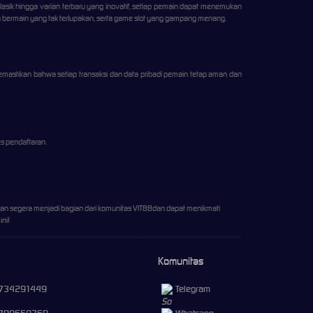
 klasik hingga varian terbaru yang inovatif, setiap pemain dapat menemukan
 bermain yang tak terlupakan, serta game slot yang gampang menang.
stikan bahwa setiap transaksi dan data pribadi pemain tetap aman dan
es pendaftaran.
akan segera menjadi bagian dari komunitas VIT88dan dapat menikmati
ini!
Komunitas
734291449
Telegram