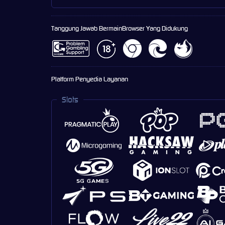
Tanggung Jawab Bermain
Browser Yang Didukung
Platform Penyedia Layanan
Slots