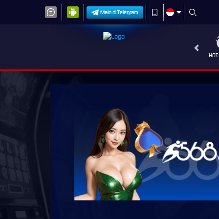
Main di Telegram
HOT