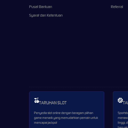
Pusat Bantuan
Referral
Syarat dan Ketentuan
TARUHAN SLOT
TA
Penyedia slot online dengan beragam pilihan
Sportsb
game menarik yang memudahkan pemain untuk
menawar
mencapai jackpot
tinggi,
banyak 