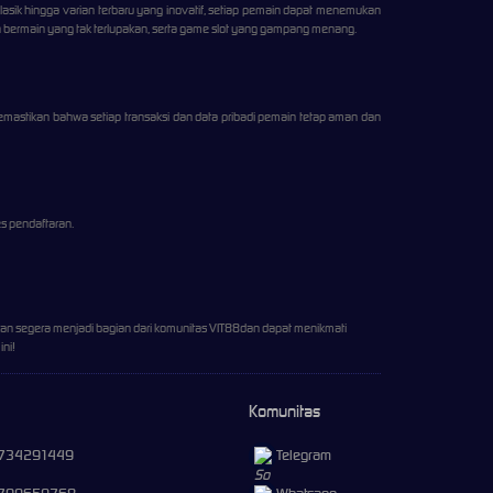
 klasik hingga varian terbaru yang inovatif, setiap pemain dapat menemukan
 bermain yang tak terlupakan, serta game slot yang gampang menang.
stikan bahwa setiap transaksi dan data pribadi pemain tetap aman dan
es pendaftaran.
akan segera menjadi bagian dari komunitas VIT88dan dapat menikmati
ini!
Komunitas
734291449
Telegram