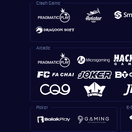
Crash Game
Arcade
Poker
E-