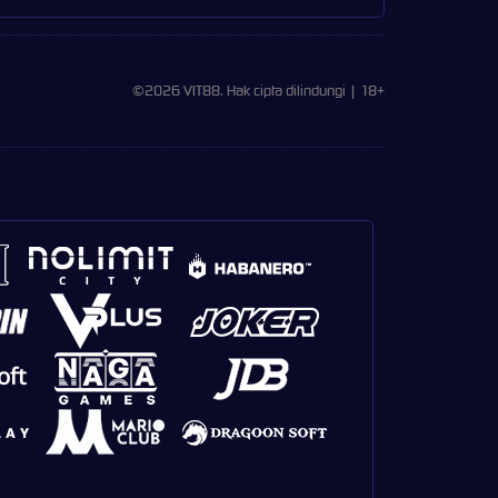
©2026 VIT88. Hak cipta dilindungi | 18+