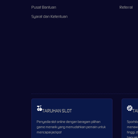
Pusat Bantuan
Referral
Syarat dan Ketentuan
TARUHAN SLOT
TA
Penyedia slot online dengan beragam pilihan
Sportsb
game menarik yang memudahkan pemain untuk
menawar
mencapai jackpot
tinggi,
banyak 