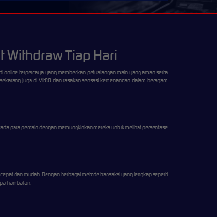
t Withdraw Tiap Hari
en judi online terpercaya yang memberikan petualangan main yang aman serta
ah sekarang juga di Vit88 dan rasakan sensasi kemenangan dalam beragam
gi kepada para pemain dengan memungkinkan mereka untuk melihat persentase
 cepat dan mudah. Dengan berbagai metode transaksi yang lengkap seperti
anpa hambatan.