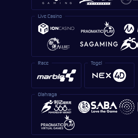
Live Casino
Race
Togel
Olahraga