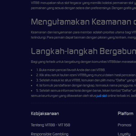
VIT88 merupakan situs slot tergacor yang memiliki koleksi permainan slot 
permainan yang sesuai dengan selera dan preferensinya. Dengan grafis y
Mengutamakan Keamanan d
Keamanan dan kenyamanan para member adalah prioritas utama bagi VIT
terlindungi. Para pemain dapat bermain dengan pikiran yang tentram, men
Langkah-langkah Bergabung
Bagi yang tertarik untuk bergabung dengan komunitas VIT88dan merasakan sen
1. Buka mesin pencari favorit Anda dan cari VIT88.
2. Klik atau ketuk tautan resmi VIT88yang muncul dalam hasil pencarian.
3. Setelah masuk ke situs VIT88, temukan dan pilih menu "Daftar" yang 
4. Isi formulir pendaftaran dengan lengkap, termasuk nama pengguna, n
5. Setelah semua informasi terisi dengan benar, tekan tombol "Daftar
semua keuntungan yang ditawarkan oleh situs
judi slot
online terbaik ini. J
Kebijaksanaan
Platform
Tentang VIT88 - VIT168
Promosi
Responsible Gambling
Loyalty