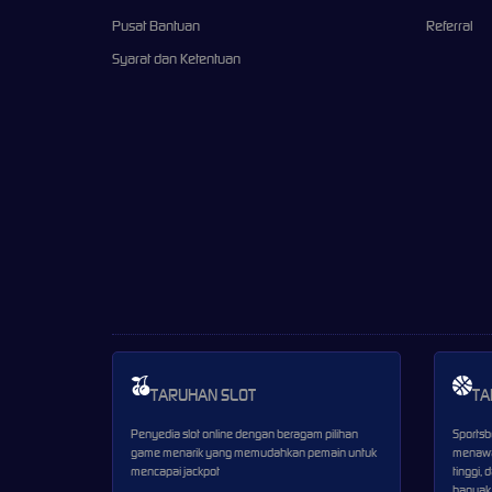
Pusat Bantuan
Referral
Syarat dan Ketentuan
TARUHAN SLOT
TA
Penyedia slot online dengan beragam pilihan
Sportsb
game menarik yang memudahkan pemain untuk
menawar
mencapai jackpot
tinggi,
banyak 