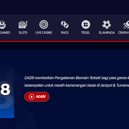
 GAMES
SLOTS
LIVE CASINO
RACE
TOGEL
OLAHRAGA
CRASH
GA28 memberikan Pengalaman Bermain Terbaik bagi para gamer ka
kesempatan untuk meraih kemenangan besar di Jackpot & Turnam
MAIN