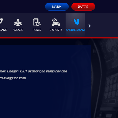
MASUK
DAFTAR
 GAME
ARCADE
POKER
E-SPORTS
SABUNG AYAM
PROMOSI
mi. Dengan 150+ pertarungan setiap hari dan
en Mingguan kami.