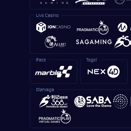
Live Casino
Race
Togel
Olahraga