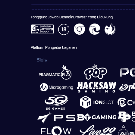
Tanggung Jawab Bermain
Browser Yang Didukung
Platform Penyedia Layanan
Slots