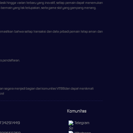
 klasik hingga varian terbaru yang inovatif, setiap pemain dapat menemukan
 bermain yang tak terlupakan, serta game slot yang gampang menang.
stikan bahwa setiap transaksi dan data pribadi pemain tetap aman dan
es pendaftaran.
akan segera menjadi bagian dari komunitas VIT88dan dapat menikmati
ini!
Komunitas
734291449
Telegram