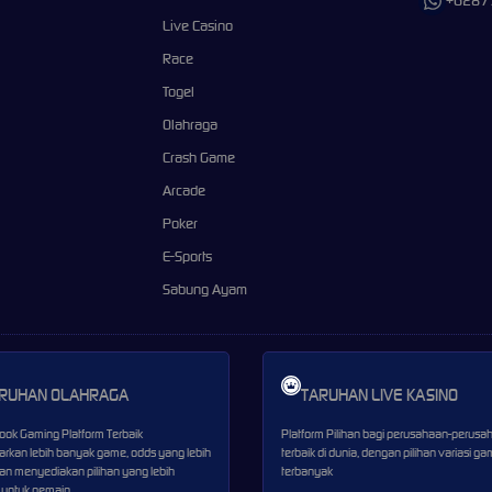
+6287
Live Casino
Race
Togel
Olahraga
Crash Game
Arcade
Poker
E-Sports
Sabung Ayam
RUHAN OLAHRAGA
TARUHAN LIVE KASINO
ook Gaming Platform Terbaik
Platform Pilihan bagi perusahaan-perusa
kan lebih banyak game, odds yang lebih
terbaik di dunia, dengan pilihan variasi g
 dan menyediakan pilihan yang lebih
terbanyak
untuk pemain.