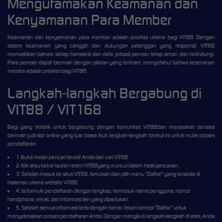
Mengutamakan Keamanan dan
Kenyamanan Para Member
Keamanan dan kenyamanan para member adalah prioritas utama bagi VIT88. Dengan
sistem keamanan yang canggih dan dukungan pelanggan yang responsif, VIT88
memastikan bahwa setiap transaksi dan data pribadi pemain tetap aman dan terlindungi.
Para pemain dapat bermain dengan pikiran yang tentram, mengetahui bahwa keamanan
mereka adalah prioritas bagi VIT88.
Langkah-langkah Bergabung di
VIT88 / VIT168
Bagi yang tertarik untuk bergabung dengan komunitas VIT88dan merasakan sensasi
bermain judi slot online yang luar biasa. Ikuti langkah-langkah berikut ini untuk mulai proses
pendaftaran.
1. Buka mesin pencari favorit Anda dan cari VIT88.
2. Klik atau ketuk tautan resmi VIT88yang muncul dalam hasil pencarian.
3. Setelah masuk ke situs VIT88, temukan dan pilih menu "Daftar" yang tersedia di
halaman utama website VIT88.
4. Isi formulir pendaftaran dengan lengkap, termasuk nama pengguna, nomor
handphone, email, dan informasi lain yang diperlukan.
5. Setelah semua informasi terisi dengan benar, tekan tombol "Daftar" untuk
menyelesaikan proses pendaftaran Anda. Dengan mengikuti langkah-langkah di atas, Anda