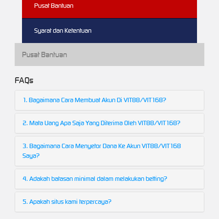
Pusat Bantuan
Syarat dan Ketentuan
Pusat Bantuan
FAQs
1. Bagaimana Cara Membuat Akun Di VIT88/VIT168?
2. Mata Uang Apa Saja Yang Diterima Oleh VIT88/VIT168?
3. Bagaimana Cara Menyetor Dana Ke Akun VIT88/VIT168
Saya?
4. Adakah batasan minimal dalam melakukan betting?
5. Apakah situs kami terpercaya?