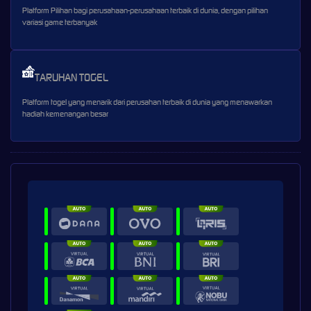
Platform Pilihan bagi perusahaan-perusahaan terbaik di dunia, dengan pilihan
variasi game terbanyak
TARUHAN TOGEL
Platform togel yang menarik dari perusahan terbaik di dunia yang menawarkan
hadiah kemenangan besar