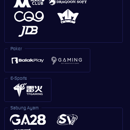
Poker
E-Sports
Sabung Ayam