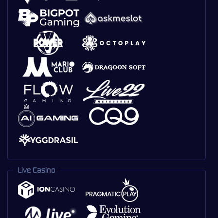
Live Casino