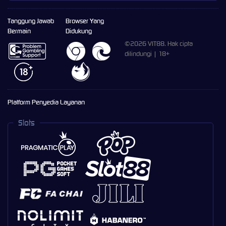
Tanggung Jawab
Browser Yang
Bermain
Didukung
©2026 VIT88. Hak cipta
dilindungi | 18+
Platform Penyedia Layanan
Slots