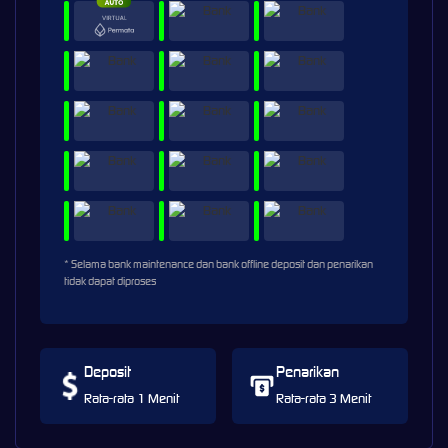
* Selama bank maintenance dan bank offline deposit dan penarikan
tidak dapat diproses
Deposit
Penarikan
Rata-rata 1 Menit
Rata-rata 3 Menit