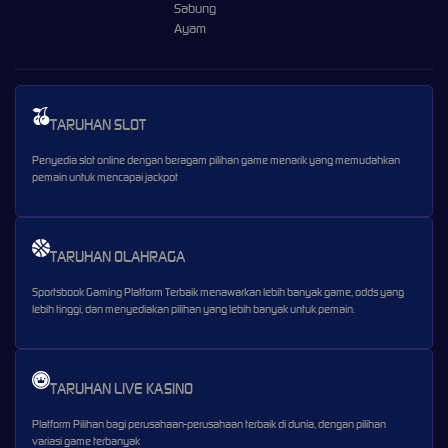
Sabung
Ayam
TARUHAN SLOT
Penyedia slot online dengan beragam pilihan game menarik yang memudahkan
pemain untuk mencapai jackpot
TARUHAN OLAHRAGA
Sportsbook Gaming Platform Terbaik menawarkan lebih banyak game, odds yang
lebih tinggi, dan menyediakan pilihan yang lebih banyak untuk pemain.
TARUHAN LIVE KASINO
Platform Pilihan bagi perusahaan-perusahaan terbaik di dunia, dengan pilihan
variasi game terbanyak