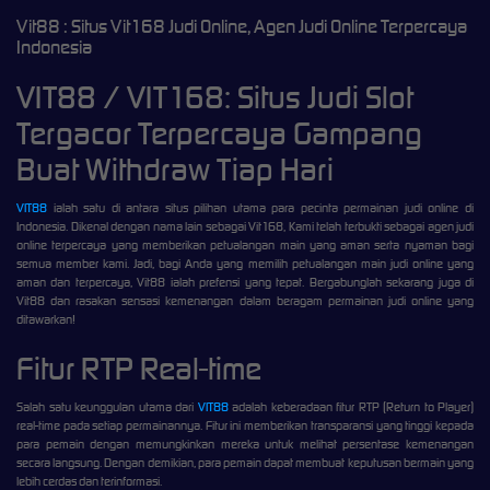
Vit88 : Situs Vit168 Judi Online, Agen Judi Online Terpercaya
Indonesia
VIT88 / VIT168: Situs Judi Slot
Tergacor Terpercaya Gampang
Buat Withdraw Tiap Hari
VIT88
ialah satu di antara situs pilihan utama para pecinta permainan judi online di
Indonesia. Dikenal dengan nama lain sebagai Vit168, Kami telah terbukti sebagai agen judi
online terpercaya yang memberikan petualangan main yang aman serta nyaman bagi
semua member kami. Jadi, bagi Anda yang memilih petualangan main judi online yang
aman dan terpercaya, Vit88 ialah prefensi yang tepat. Bergabunglah sekarang juga di
Vit88 dan rasakan sensasi kemenangan dalam beragam permainan judi online yang
ditawarkan!
Fitur RTP Real-time
Salah satu keunggulan utama dari
VIT88
adalah keberadaan fitur RTP (Return to Player)
real-time pada setiap permainannya. Fitur ini memberikan transparansi yang tinggi kepada
para pemain dengan memungkinkan mereka untuk melihat persentase kemenangan
secara langsung. Dengan demikian, para pemain dapat membuat keputusan bermain yang
lebih cerdas dan terinformasi.