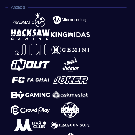
Arcade