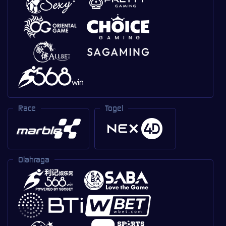
Race
Togel
Olahraga