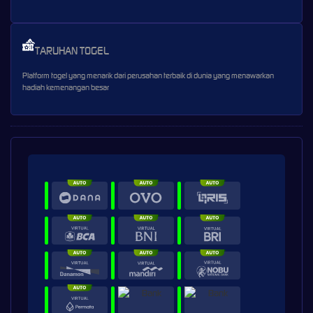
TARUHAN TOGEL
Platform togel yang menarik dari perusahan terbaik di dunia yang menawarkan
hadiah kemenangan besar