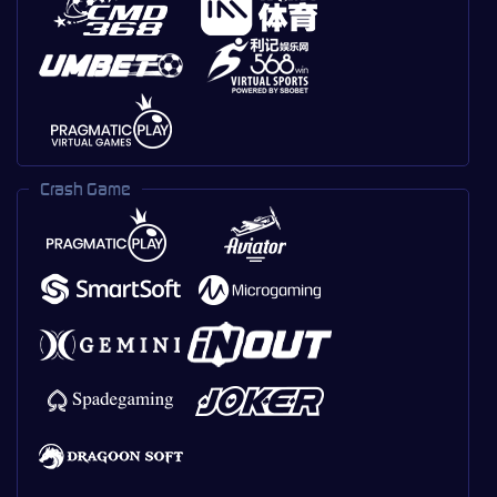
Crash Game