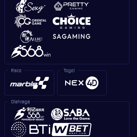
Race
Togel
Olahraga