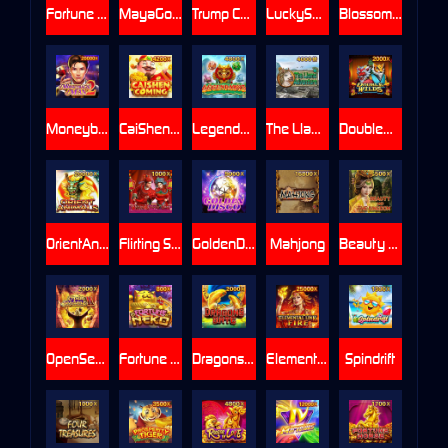
Fortune Treasure
MayaGoldCrazy
Trump Card
LuckySeven
Blossom of Wealth
Moneybags Man 2
CaiShen Coming
Legendary5
The Llama Adventure
DoubleWilds
OrientAnimals
Flirting Scholar Tang
GoldenDisco
Mahjong
Beauty And The Kingdom
OpenSesameII
Fortune Neko
DragonsGate
Elemental Link Fire
Spindrift