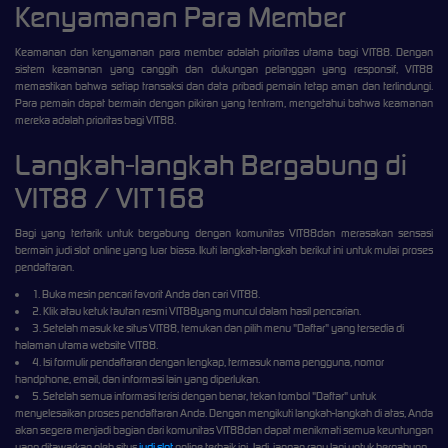
Kenyamanan Para Member
Keamanan dan kenyamanan para member adalah prioritas utama bagi VIT88. Dengan
sistem keamanan yang canggih dan dukungan pelanggan yang responsif, VIT88
memastikan bahwa setiap transaksi dan data pribadi pemain tetap aman dan terlindungi.
Para pemain dapat bermain dengan pikiran yang tentram, mengetahui bahwa keamanan
mereka adalah prioritas bagi VIT88.
Langkah-langkah Bergabung di
VIT88 / VIT168
Bagi yang tertarik untuk bergabung dengan komunitas VIT88dan merasakan sensasi
bermain judi slot online yang luar biasa. Ikuti langkah-langkah berikut ini untuk mulai proses
pendaftaran.
1. Buka mesin pencari favorit Anda dan cari VIT88.
2. Klik atau ketuk tautan resmi VIT88yang muncul dalam hasil pencarian.
3. Setelah masuk ke situs VIT88, temukan dan pilih menu "Daftar" yang tersedia di
halaman utama website VIT88.
4. Isi formulir pendaftaran dengan lengkap, termasuk nama pengguna, nomor
handphone, email, dan informasi lain yang diperlukan.
5. Setelah semua informasi terisi dengan benar, tekan tombol "Daftar" untuk
menyelesaikan proses pendaftaran Anda. Dengan mengikuti langkah-langkah di atas, Anda
akan segera menjadi bagian dari komunitas VIT88dan dapat menikmati semua keuntungan
yang ditawarkan oleh situs
judi slot
online terbaik ini. Jadi, jangan ragu lagi untuk bergabung