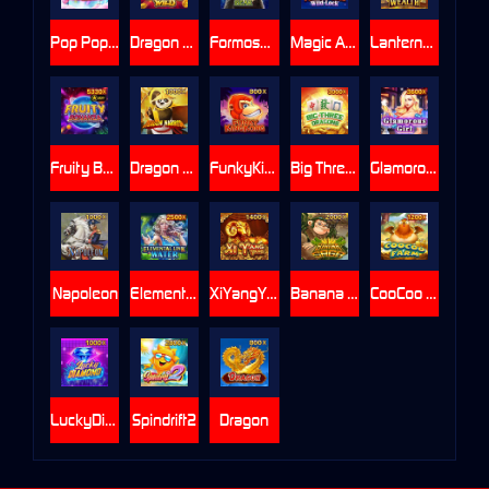
Pop Pop Candy
Dragon Soar - Hyper Wild
Formosa Bear
Magic Ace WILD LOCK
LanternWealth
Fruity Bonanza
Dragon Warrior
FunkyKingKong
Big Three Dragons
Glamorous Girl
Napoleon
Elemental Link Water
XiYangYang
Banana Saga
CooCoo Farm
LuckyDiamond
Spindrift2
Dragon