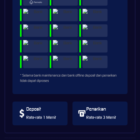
* Selama bank maintenance dan bank offline deposit dan penarikan
tidak dapat diproses
Deposit
Penarikan
Rata-rata 1 Menit
Rata-rata 3 Menit