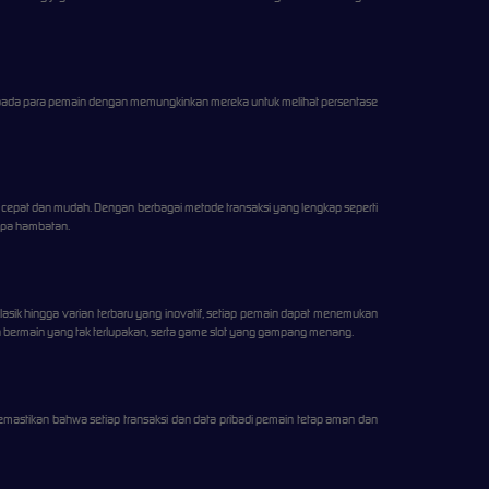
gi kepada para pemain dengan memungkinkan mereka untuk melihat persentase
 cepat dan mudah. Dengan berbagai metode transaksi yang lengkap seperti
anpa hambatan.
 klasik hingga varian terbaru yang inovatif, setiap pemain dapat menemukan
 bermain yang tak terlupakan, serta game slot yang gampang menang.
stikan bahwa setiap transaksi dan data pribadi pemain tetap aman dan