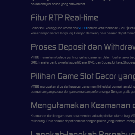
permainan judi online yang ditawarkan!
Fitur RTP Real-time
Salah satu keunggulan utama dari
VIT88
adalah keberadaan fitur RTP (Retu
kemenangan secara langsung. Dengan demikian, para pemain dapat membua
Proses Deposit dan Withdr
VIT88 memahami betapa pentingnya kenyamanan dalam bertransaksi bagi pa
QRIS, transfer bank, e-wallet seperti Dana, OVO, dan Gopay, Linkaja, Sh
Pilihan Game Slot Gacor ya
VIT88 merupakan situs slot tergacor yang memiliki koleksi permainan slot 
permainan yang sesuai dengan selera dan preferensinya. Dengan grafis y
Mengutamakan Keamanan d
Keamanan dan kenyamanan para member adalah prioritas utama bagi VIT
terlindungi. Para pemain dapat bermain dengan pikiran yang tentram, men
Langkah-langkah Bergabung