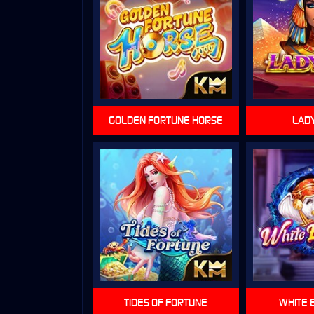
GOLDEN FORTUNE HORSE
LADY
TIDES OF FORTUNE
WHITE 