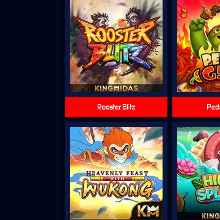
Rooster Blitz
Peda