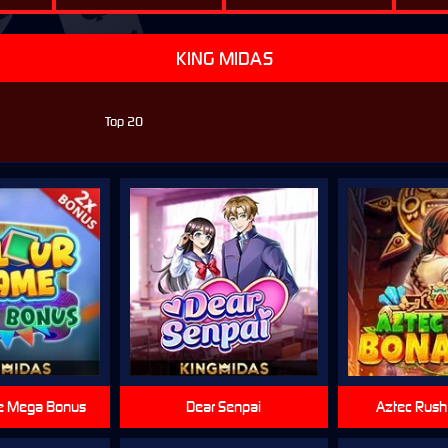
KING MIDAS
Top 20
e Mega Bonus
Dear Senpai
Aztec Rus