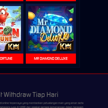
FORTUNE
MR DIAMOND DELUXE
t Withdraw Tiap Hari
en judi online terpercaya yang memberikan petualangan main yang aman serta
ah sekarang juga di Vit88 dan rasakan sensasi kemenangan dalam beragam