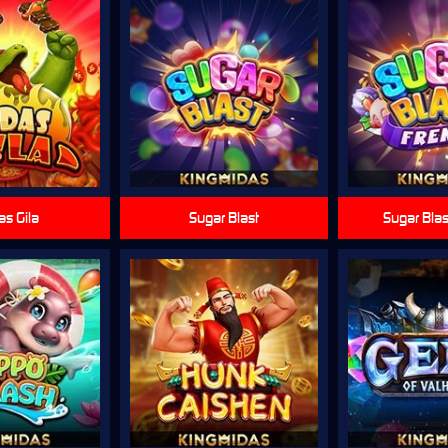
s Gila
Sugar Blast
Sugar Bla