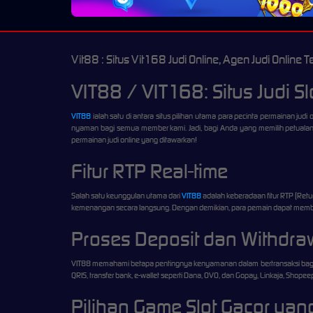
Vit88 : Situs Vit168 Judi Online, Agen Judi Online
VIT88 / VIT168: Situs Judi 
VIT88
ialah satu di antara situs pilihan utama para pecinta permainan jud
nyaman bagi semua member kami. Jadi, bagi Anda yang memilih petualang
permainan judi online yang ditawarkan!
Fitur RTP Real-time
Salah satu keunggulan utama dari
VIT88
adalah keberadaan fitur RTP (Retu
kemenangan secara langsung. Dengan demikian, para pemain dapat membua
Proses Deposit dan Withdr
VIT88 memahami betapa pentingnya kenyamanan dalam bertransaksi bagi pa
QRIS, transfer bank, e-wallet seperti Dana, OVO, dan Gopay, Linkaja, Sh
Pilihan Game Slot Gacor ya