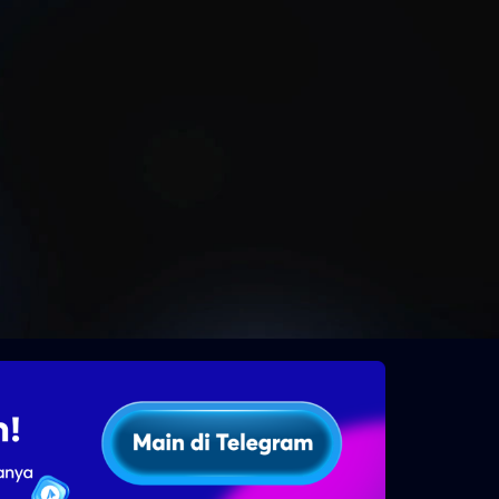
Pindai kod
untuk Un
Android 