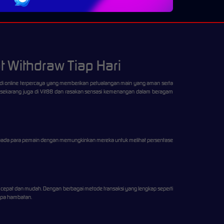
t Withdraw Tiap Hari
en judi online terpercaya yang memberikan petualangan main yang aman serta
ah sekarang juga di Vit88 dan rasakan sensasi kemenangan dalam beragam
gi kepada para pemain dengan memungkinkan mereka untuk melihat persentase
 cepat dan mudah. Dengan berbagai metode transaksi yang lengkap seperti
anpa hambatan.