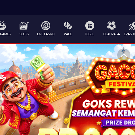
 GAMES
SLOTS
LIVE CASINO
RACE
TOGEL
OLAHRAGA
CRASH