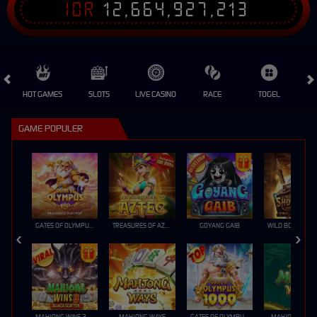
IDR
12,664,927,213
HOT GAMES
SLOTS
LIVE CASINO
RACE
TOGEL
OL
GAME POPULER
GATES OF OLYMPUS POP
TREASURES OF AZTEC
GOYANG GAIB
MAHJONG WINS 3 – BLACK SCATTER
MAHJONG WAYS
GATES OF OLYMPUS 1000
MAHJONG WAYS