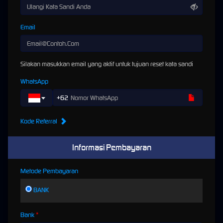
yang Cepat serta Gampang
Email
VIT88 memahami betapa pentingnya kenyamanan dalam bertransaksi bagi para
pemainnya. Oleh karena itu, situs ini menawarkan proses deposit dan withdraw yang
sangat cepat dan mudah. Dengan berbagai metode transaksi yang lengkap seperti QRIS,
transfer bank, e-wallet seperti Dana, OVO, dan Gopay, Linkaja, Shopeepay serta
Silakan masukkan email yang aktif untuk tujuan reset kata sandi
pembayaran via pulsa, para pemain dapat melakukan transaksi dengan nyaman dan
tanpa hambatan.
WhatsApp
+62
Pilihan Game Slot Gacor yang
Lengkap
Kode Referral
VIT88 merupakan situs slot tergacor yang memiliki koleksi permainan slot yang sangat
Informasi Pembayaran
lengkap, termasuk berbagai varian slot yang menarik dan menghibur. Mulai dari slot klasik
hingga varian terbaru yang inovatif, setiap pemain dapat menemukan permainan yang
sesuai dengan selera dan preferensinya. Dengan grafis yang memukau dan fitur bonus
Metode Pembayaran
yang menggiurkan, setiap putaran di VIT88 memberikan pengalaman bermain yang tak
terlupakan, serta game slot yang gampang menang.
BANK
Mengutamakan Keamanan dan
Bank