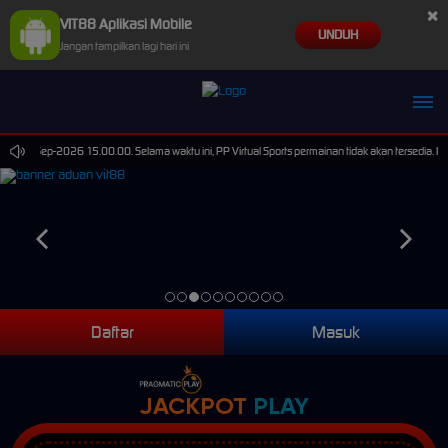
×
VIT88 Aplikasi Mobile
UNDUH
Jangan tampilkan lagi hari ini
ai 30-Sep-2026 15.00.00. Selama waktu ini, PP Virtual Sports permainan tidak akan tersedia. 
Daftar
Masuk
JACKPOT
PLAY