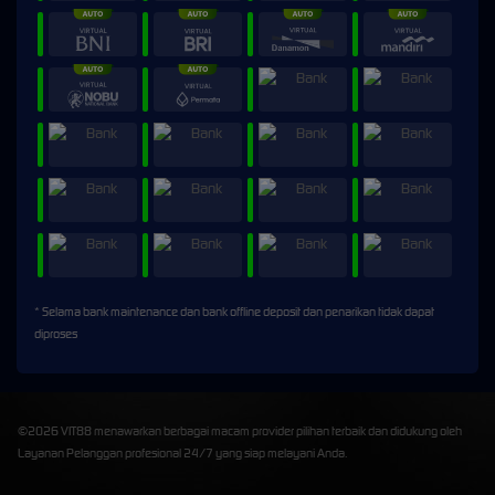
* Selama bank maintenance dan bank offline deposit dan penarikan tidak dapat
diproses
©2026 VIT88 menawarkan berbagai macam provider pilihan terbaik dan didukung oleh
Layanan Pelanggan profesional 24/7 yang siap melayani Anda.