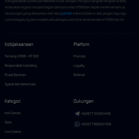
menyelesaikan proses pendaftaran Anda. Dengan mengikuti langkah-langkah di atas,
Anda akan segera menjadi bagian dari komunitas VIT88dan dapat menikmati semua
keuntungan yang ditawarkan oleh situs
judi slot
online terbaik ini. Jadi, jangan ragu lagi
untuk bergabung dan mulailah petualangan judi online Anda bersama VIT88 hari ini!
Kebijaksanaan
Platform
Tentang VIT88 - VIT168
Promosi
Responsible Gambling
Loyalty
Pusat Bantuan
Referral
Syarat dan Ketentuan
Kategori
Dukungan
Hot Games
+6287734291449
Slots
+6287790650768
Live Casino