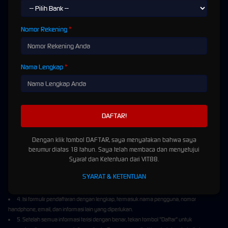
Kenyamanan Para Member
Keamanan dan kenyamanan para member adalah prioritas utama bagi VIT88. Dengan
Nomor Rekening
sistem keamanan yang canggih dan dukungan pelanggan yang responsif, VIT88
memastikan bahwa setiap transaksi dan data pribadi pemain tetap aman dan terlindungi.
Para pemain dapat bermain dengan pikiran yang tentram, mengetahui bahwa keamanan
mereka adalah prioritas bagi VIT88.
Nama Lengkap
Langkah-langkah Bergabung di
VIT88 / VIT168
Bagi yang tertarik untuk bergabung dengan komunitas VIT88dan merasakan sensasi
bermain judi slot online yang luar biasa. Ikuti langkah-langkah berikut ini untuk mulai proses
Dengan klik tombol DAFTAR, saya menyatakan bahwa saya
pendaftaran.
berumur diatas 18 tahun. Saya telah membaca dan menyetujui
1. Buka mesin pencari favorit Anda dan cari VIT88.
Syarat dan Ketentuan dari VIT88.
2. Klik atau ketuk tautan resmi VIT88yang muncul dalam hasil pencarian.
SYARAT & KETENTUAN
3. Setelah masuk ke situs VIT88, temukan dan pilih menu "Daftar" yang tersedia di
halaman utama website VIT88.
4. Isi formulir pendaftaran dengan lengkap, termasuk nama pengguna, nomor
handphone, email, dan informasi lain yang diperlukan.
5. Setelah semua informasi terisi dengan benar, tekan tombol "Daftar" untuk