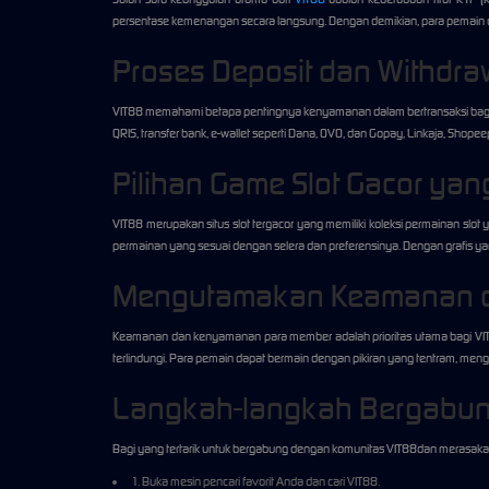
persentase kemenangan secara langsung. Dengan demikian, para pemain d
Proses Deposit dan Withdr
VIT88 memahami betapa pentingnya kenyamanan dalam bertransaksi bagi pa
QRIS, transfer bank, e-wallet seperti Dana, OVO, dan Gopay, Linkaja, Sh
Pilihan Game Slot Gacor ya
VIT88 merupakan situs slot tergacor yang memiliki koleksi permainan slot 
permainan yang sesuai dengan selera dan preferensinya. Dengan grafis y
Mengutamakan Keamanan 
Keamanan dan kenyamanan para member adalah prioritas utama bagi VIT
terlindungi. Para pemain dapat bermain dengan pikiran yang tentram, men
Langkah-langkah Bergabung
Bagi yang tertarik untuk bergabung dengan komunitas VIT88dan merasakan sen
1. Buka mesin pencari favorit Anda dan cari VIT88.