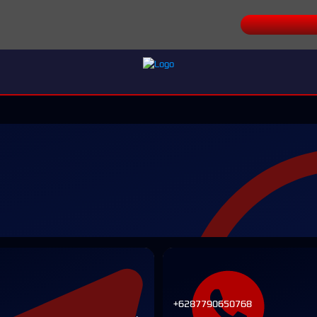
+6287790650768