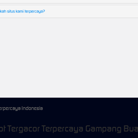
kah situs kami terpercaya?
 Terpercaya Indonesia
Slot Tergacor Terpercaya Gampang Bua