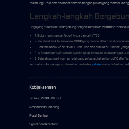
terlindungi. Para pemain dapat bermain dengan pikiran yang tentram, men
Langkah-langkah Bergabung
Bagi yang tertarik untuk bergabung dengan komunitas VIT88dan merasakan sen
1. Buka mesin pencari favorit Anda dan cari VIT88.
2. Klik atau ketuk tautan resmi VIT88yang muncul dalam hasil pencarian
3. Setelah masuk ke situs VIT88, temukan dan pilih menu "Daftar" yang
4. Isi formulir pendaftaran dengan lengkap, termasuk nama pengguna, n
5. Setelah semua informasi terisi dengan benar, tekan tombol "Daftar
semua keuntungan yang ditawarkan oleh situs
judi slot
online terbaik ini. J
Kebijaksanaan
Tentang VIT88 - VIT168
Responsible Gambling
Pusat Bantuan
Syarat dan Ketentuan