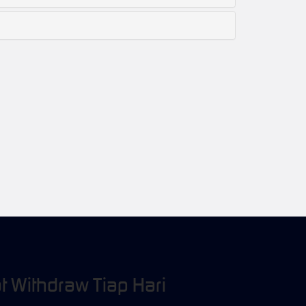
t Withdraw Tiap Hari