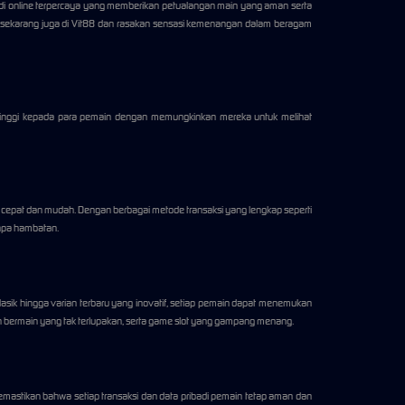
en judi online terpercaya yang memberikan petualangan main yang aman serta
ah sekarang juga di Vit88 dan rasakan sensasi kemenangan dalam beragam
ng tinggi kepada para pemain dengan memungkinkan mereka untuk melihat
 cepat dan mudah. Dengan berbagai metode transaksi yang lengkap seperti
anpa hambatan.
 klasik hingga varian terbaru yang inovatif, setiap pemain dapat menemukan
 bermain yang tak terlupakan, serta game slot yang gampang menang.
stikan bahwa setiap transaksi dan data pribadi pemain tetap aman dan