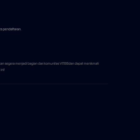
es pendaftaran.
akan segera menjadi bagian dari komunitas VIT88dan dapat menikmati
ini!