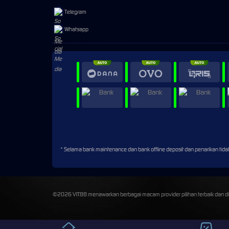
Telegram
Whatsapp
* Selama bank maintenance dan bank offline deposit dan penarikan tida
©2026 VIT88 menawarkan berbagai macam provider pilihan terbaik dan d