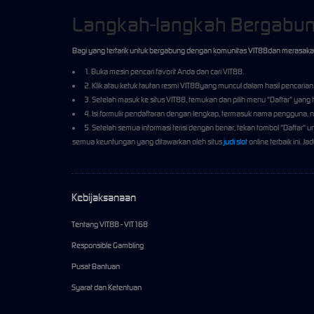
Langkah-langkah Bergabung
Bagi yang tertarik untuk bergabung dengan komunitas VIT88dan merasakan sen
1. Buka mesin pencari favorit Anda dan cari VIT88.
2. Klik atau ketuk tautan resmi VIT88yang muncul dalam hasil pencarian
3. Setelah masuk ke situs VIT88, temukan dan pilih menu "Daftar" yang
4. Isi formulir pendaftaran dengan lengkap, termasuk nama pengguna, n
5. Setelah semua informasi terisi dengan benar, tekan tombol "Daftar
semua keuntungan yang ditawarkan oleh situs
judi slot
online terbaik ini. J
Kebijaksanaan
Tentang VIT88 - VIT168
Responsible Gambling
Pusat Bantuan
Syarat dan Ketentuan