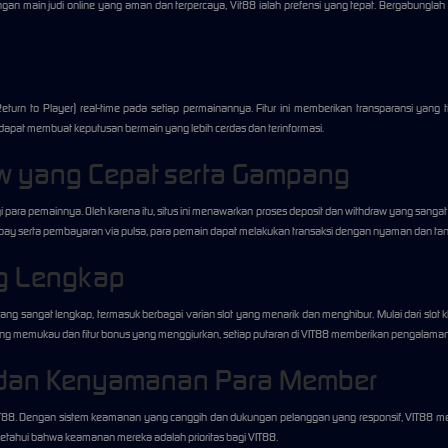
an main judi online yang aman dan terpercaya, Vit88 ialah prefensi yang tepat. Bergabungl
Return to Player) real-time pada setiap permainannya. Fitur ini memberikan transparansi ya
apat membuat keputusan bermain yang lebih cerdas dan terinformasi.
aw yang Cepat serta Gampang
ra pemainnya. Oleh karena itu, situs ini menawarkan proses deposit dan withdraw yang sangat
opeepay serta pembayaran via pulsa, para pemain dapat melakukan transaksi dengan nyaman dan t
ng Lengkap
yang sangat lengkap, termasuk berbagai varian slot yang menarik dan menghibur. Mulai dari slot
ang memukau dan fitur bonus yang menggiurkan, setiap putaran di VIT88 memberikan pengalaman
dan Kenyamanan Para Member
88. Dengan sistem keamanan yang canggih dan dukungan pelanggan yang responsif, VIT88 mema
getahui bahwa keamanan mereka adalah prioritas bagi VIT88.