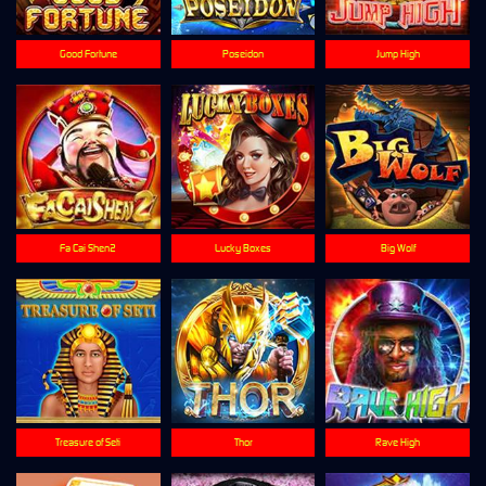
Good Fortune
Poseidon
Jump High
Fa Cai Shen2
Lucky Boxes
Big Wolf
Treasure of Seti
Thor
Rave High