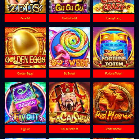
Zeus M
Gu Gu Gu M
Crazy Crazy
Golden Eggs
So Sweet
Fortune Totem
Fly Out
Fa Cai Shen M
Red Phoenix