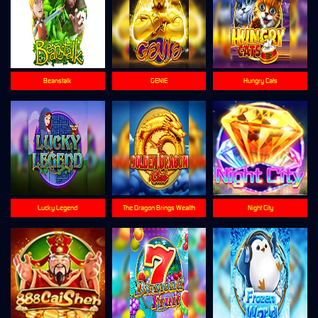
Beanstalk
GENIE
Hungry Cats
Lucky Legend
The Dragon Brings Wealth
Night City