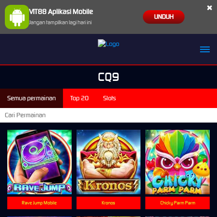
×
VIT88 Aplikasi Mobile
UNDUH
Jangan tampilkan lagi hari ini
CQ9
Semua permainan
Top 20
Slots
Rave Jump Mobile
Kronos
Chicky Parm Parm