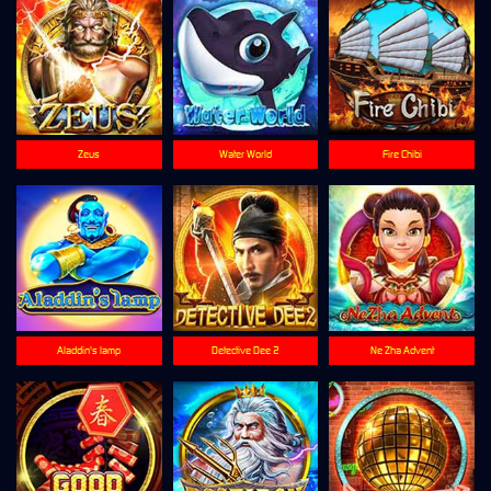
Zeus
Water World
Fire Chibi
Aladdin's lamp
Detective Dee 2
Ne Zha Advent