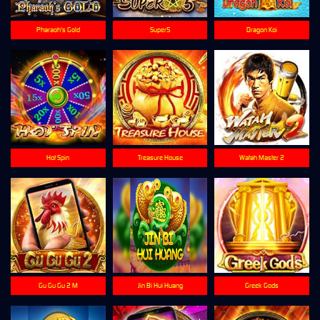
Pharaoh's Gold
Super5
Dragon Koi
Hot Spin
Treasure House
Watah Master 2
Gu Gu Gu 2 M
Jin Bi Hui Huang
Greek Gods