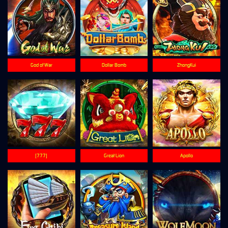
God of War
Dollar Bomb
ZhongKui
[777]
Great Lion
Apollo