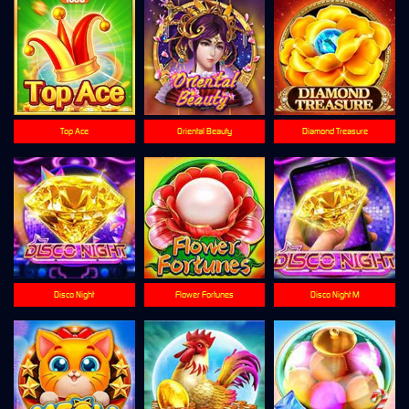
Top Ace
Oriental Beauty
Diamond Treasure
Disco Night
Flower Fortunes
Disco Night M