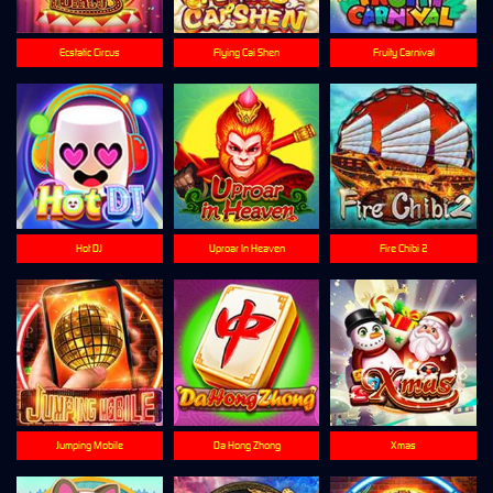
Ecstatic Circus
Flying Cai Shen
Fruity Carnival
Hot DJ
Uproar In Heaven
Fire Chibi 2
Jumping Mobile
Da Hong Zhong
Xmas