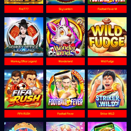
Fire777
Sky Lantern
Football Fever M
Monkey Office Legend
Wonderland
Wild Fudge
FIFA RUSH
Football Fever
Striker WILD