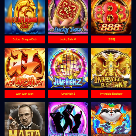
Golden Dragon Club
Lucky Bats M
[888]
Won Won Won
Jump High 2
Invincible Elephant