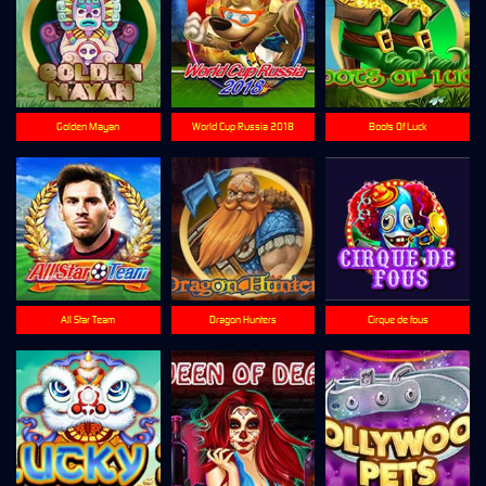
Golden Mayan
World Cup Russia 2018
Boots Of Luck
All Star Team
Dragon Hunters
Cirque de fous