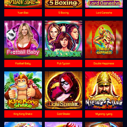
Yuan Bao
5 Boxing
Lord Ganesha
Football Baby
Pub Tycoon
Double Happiness
King Kong Shake
Gold Stealer
Myeong-ryang