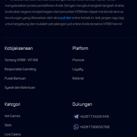
menyelesaikan proses pendaftaran Anda. Dengan mengikuti langkah-langkah di atas,
Anda akan segera menjadi bagian dari komunitas VIT88dan dapat menikmati semua
keuntungan yang ditawarkan oleh situs
judi slot
online terbaik ini. Jadi, jangan ragu lagi
untuk bergabung dan mulailah petualangan judi online Anda bersama VIT88 hari ini!
Kebijaksanaan
Platform
Tentang VIT88 - VIT168
Promosi
Responsible Gambling
Loyalty
Pusat Bantuan
Referral
Syarat dan Ketentuan
Kategori
Dukungan
Hot Games
+6287734291449
Slots
+6287790650768
Live Casino