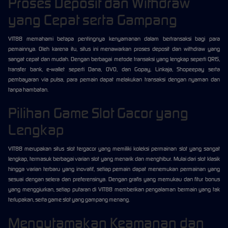
Proses Deposit dan Withdraw
yang Cepat serta Gampang
VIT88 memahami betapa pentingnya kenyamanan dalam bertransaksi bagi para
pemainnya. Oleh karena itu, situs ini menawarkan proses deposit dan withdraw yang
sangat cepat dan mudah. Dengan berbagai metode transaksi yang lengkap seperti QRIS,
transfer bank, e-wallet seperti Dana, OVO, dan Gopay, Linkaja, Shopeepay serta
pembayaran via pulsa, para pemain dapat melakukan transaksi dengan nyaman dan
tanpa hambatan.
Pilihan Game Slot Gacor yang
Lengkap
VIT88 merupakan situs slot tergacor yang memiliki koleksi permainan slot yang sangat
lengkap, termasuk berbagai varian slot yang menarik dan menghibur. Mulai dari slot klasik
hingga varian terbaru yang inovatif, setiap pemain dapat menemukan permainan yang
sesuai dengan selera dan preferensinya. Dengan grafis yang memukau dan fitur bonus
yang menggiurkan, setiap putaran di VIT88 memberikan pengalaman bermain yang tak
terlupakan, serta game slot yang gampang menang.
Mengutamakan Keamanan dan