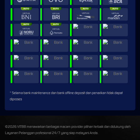
* Selama bank maintenance dan bank offline deposit dan penarikan tidak dapat
diproses
©2026 VIT88 menawarkan berbagai macam provider pilihan terbaik dan didukung oleh
Layanan Pelanggan profesional 24/7 yang siap melayani Anda.