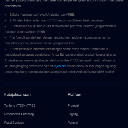
bermain judi slot online yang luar biasa. Ikuti langkah-langkah berikut ini untuk mulai proses
pendaftaran.
1. Buka mesin pencari favorit Anda dan cari VIT88.
2. Klik atau ketuk tautan resmi VIT88yang muncul dalam hasil pencarian.
3. Setelah masuk ke situs VIT88, temukan dan pilih menu "Daftar" yang tersedia di
halaman utama website VIT88.
4. Isi formulir pendaftaran dengan lengkap, termasuk nama pengguna, nomor
handphone, email, dan informasi lain yang diperlukan.
5. Setelah semua informasi terisi dengan benar, tekan tombol "Daftar" untuk
menyelesaikan proses pendaftaran Anda. Dengan mengikuti langkah-langkah di atas,
Anda akan segera menjadi bagian dari komunitas VIT88dan dapat menikmati semua
keuntungan yang ditawarkan oleh situs
judi slot
online terbaik ini. Jadi, jangan ragu lagi
untuk bergabung dan mulailah petualangan judi online Anda bersama VIT88 hari ini!
Kebijaksanaan
Platform
Tentang VIT88 - VIT168
Promosi
Responsible Gambling
Loyalty
Pusat Bantuan
Referral