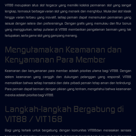
VIT88 merupakan situs slot tergacor yang memiliki koleksi permainan slot yang sangat
lengkap, termasuk berbagai varian slot yang menarik dan menghibur. Mulai dari slot klasik
hingga varian terbaru yang inovatif, setiap pemain dapat menemukan permainan yang
sesuai dengan selera dan preferensinya. Dengan grafis yang memukau dan fitur bonus
yang menggiurkan, setiap putaran di VIT88 memberikan pengalaman bermain yang tak
terlupakan, serta game slot yang gampang menang.
Mengutamakan Keamanan dan
Kenyamanan Para Member
Keamanan dan kenyamanan para member adalah prioritas utama bagi VIT88. Dengan
sistem keamanan yang canggih dan dukungan pelanggan yang responsif, VIT88
memastikan bahwa setiap transaksi dan data pribadi pemain tetap aman dan terlindungi.
Para pemain dapat bermain dengan pikiran yang tentram, mengetahui bahwa keamanan
mereka adalah prioritas bagi VIT88.
Langkah-langkah Bergabung di
VIT88 / VIT168
Bagi yang tertarik untuk bergabung dengan komunitas VIT88dan merasakan sensasi