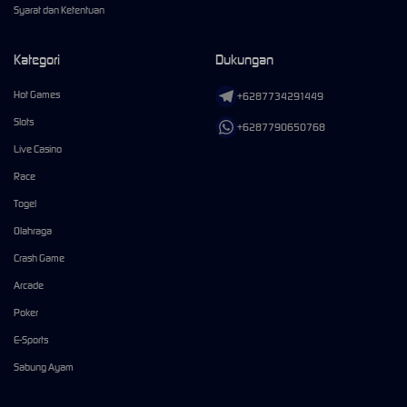
Syarat dan Ketentuan
Kategori
Dukungan
Hot Games
+6287734291449
Slots
+6287790650768
Live Casino
Race
Togel
Olahraga
Crash Game
Arcade
Poker
E-Sports
Sabung Ayam