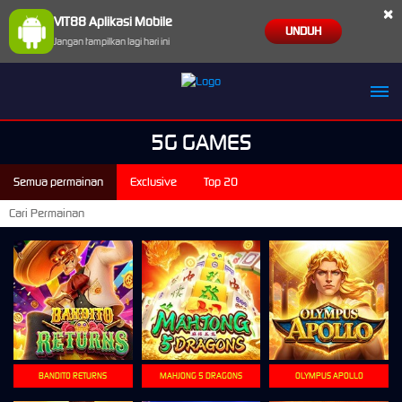
×
VIT88 Aplikasi Mobile
UNDUH
Jangan tampilkan lagi hari ini
5G GAMES
Semua permainan
Exclusive
Top 20
BANDITO RETURNS
MAHJONG 5 DRAGONS
OLYMPUS APOLLO