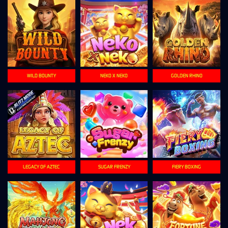
WILD BOUNTY
NEKO X NEKO
GOLDEN RHINO
LEGACY OF AZTEC
SUGAR FRENZY
FIERY BOXING