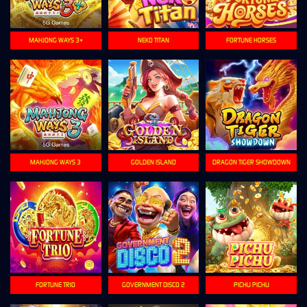
MAHJONG WAYS 3+
NEKO TITAN
FORTUNE HORSES
MAHJONG WAYS 3
GOLDEN ISLAND
DRAGON TIGER SHOWDOWN
FORTUNE TRIO
GOVERNMENT DISCO 2
PICHU PICHU