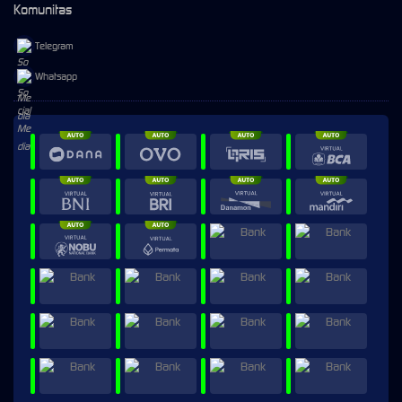
Komunitas
Telegram
Whatsapp